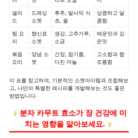
타
켓
리브 오일
미
샐러
드레싱
후추, 발사믹 식
상큼하고 달
드
소켓
초, 꿀
콤함
찜 요
향신료
생강, 고추가루,
매운맛과 깊
리
소켓
소금
은맛
볶음
양념 소
간장, 참기름,
고소함과 짭
요리
켓
다진 마늘
조름함
이 표를 참고하여, 기본적인 소켓아이템과 조합해보
고, 나만의 특별한 레시피를 개발해보는 것도 좋은
방법입니다.
분자 카무트 효소가 장
건강
에 미
치는 영향을 알아보세요.