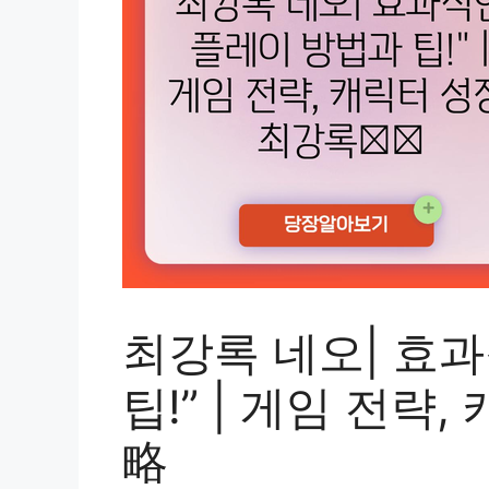
최강록 네오| 효
팁!” | 게임 전략
略