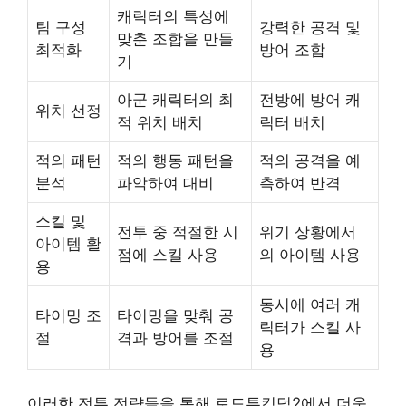
캐릭터의 특성에
팀 구성
강력한 공격 및
맞춘 조합을 만들
최적화
방어 조합
기
아군 캐릭터의 최
전방에 방어 캐
위치 선정
적 위치 배치
릭터 배치
적의 패턴
적의 행동 패턴을
적의 공격을 예
분석
파악하여 대비
측하여 반격
스킬 및
전투 중 적절한 시
위기 상황에서
아이템 활
점에 스킬 사용
의 아이템 사용
용
동시에 여러 캐
타이밍 조
타이밍을 맞춰 공
릭터가 스킬 사
절
격과 방어를 조절
용
이러한 전투 전략들을 통해 로드투킹덤2에서 더욱