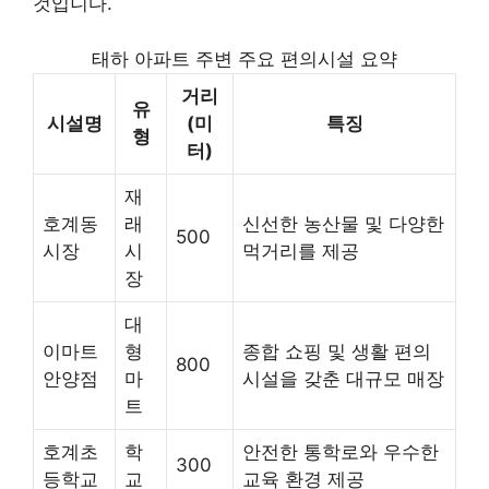
것입니다.
태하 아파트 주변 주요 편의시설 요약
거리
유
시설명
(미
특징
형
터)
재
호계동
래
신선한 농산물 및 다양한
500
시장
시
먹거리를 제공
장
대
이마트
형
종합 쇼핑 및 생활 편의
800
안양점
마
시설을 갖춘 대규모 매장
트
호계초
학
안전한 통학로와 우수한
300
등학교
교
교육 환경 제공