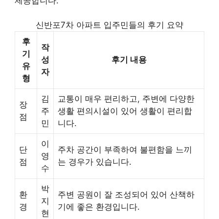
제공합니다.
신반포7차 아파트 입주민들의 후기 요약
후
작
기
성
후기 내용
유
자
형
김
교통이 매우 편리하고, 주변에 다양한
장
주
생활 편의시설이 있어 생활이 편리합
점
민
니다.
이
단
주차 공간이 부족하여 불편함을 느끼
영
점
는 경우가 있습니다.
수
박
환
주변 공원이 잘 조성되어 있어 산책하
지
경
기에 좋은 환경입니다.
현