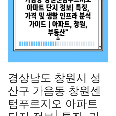
경상남도 창원시 성
산구 가음동 창원센
텀푸르지오 아파트