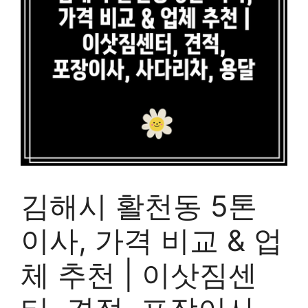
김해시 활천동 5톤
이사, 가격 비교 & 업
체 추천 | 이삿짐센