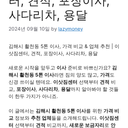
터, 견적, 포장이사,
사다리차, 용달
2024년 09월 10일
by
lazymoney
김해시 활천동 5톤 이사, 가격 비교 & 업체 추천 | 이
삿짐센터, 견적, 포장이사, 사다리차, 용달
새로운 시작을 앞두고
이사
준비로 바쁘신가요?
김
해시 활천동 5톤 이사
라면 짐의 양도 많고,
가격
도
신경 쓰이실 텐데요.
이삿짐센터
선택부터
견적
비
교,
포장이사
,
사다리차
,
용달
까지 알아봐야 할 것들
이 한두 가지가 아니죠.
이 글에서는
김해시 활천동 5톤 이사
를 위한
가격 비
교
정보와
추천 업체
들을 소개해드립니다.
이삿짐센
터
선택부터
견적
비교까지,
새로운 보금자리
로
안