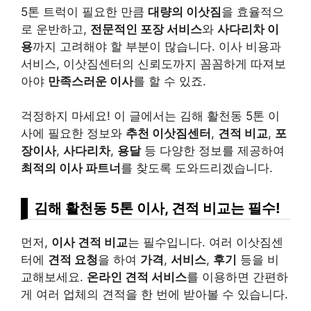
5톤 트럭이 필요한 만큼
대량의 이삿짐
을 효율적으
로 운반하고,
전문적인 포장 서비스
와
사다리차 이
용
까지 고려해야 할 부분이 많습니다. 이사 비용과
서비스, 이삿짐센터의 신뢰도까지 꼼꼼하게 따져보
아야
만족스러운 이사
를 할 수 있죠.
걱정하지 마세요! 이 글에서는 김해 활천동 5톤 이
사에 필요한 정보와
추천 이삿짐센터
,
견적 비교
,
포
장이사
,
사다리차
,
용달
등 다양한 정보를 제공하여
최적의 이사 파트너
를 찾도록 도와드리겠습니다.
김해 활천동 5톤 이사, 견적 비교는 필수!
먼저,
이사 견적 비교
는 필수입니다. 여러 이삿짐센
터에
견적 요청
을 하여
가격
,
서비스
,
후기
등을 비
교해보세요.
온라인 견적 서비스
를 이용하면 간편하
게 여러 업체의 견적을 한 번에 받아볼 수 있습니다.