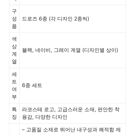
구
성
드로즈 6종 (각 디자인 2종씩)
품
색
상
블랙, 네이비, 그레이 계열 (디자인별 상이)
계
열
세
트
6종 세트
여
부
특
라코스테 로고, 고급스러운 소재, 편안한 착
징
용감, 다양한 디자인
– 고품질 소재로 뛰어난 내구성과 쾌적함 제