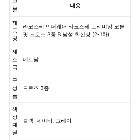
구
내용
분
제
라코스테 언더웨어 라코스테 프리미엄 코튼
품
핏 드로즈 3종 B 남성 최신상 (2-1차)
명
제
조
베트남
국
구
성
드로즈 3종
품
색
상
블랙, 네이비, 그레이
계
열