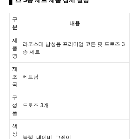
구
내용
분
제
라코스테 남성용 프리미엄 코튼 핏 드로즈 3
품
종 세트
명
제
조
베트남
국
구
성
드로즈 3개
품
색
상
블랙, 네이비, 그레이