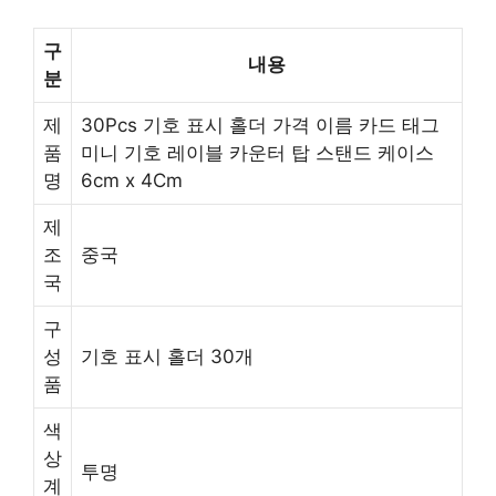
구
내용
분
제
30Pcs 기호 표시 홀더 가격 이름 카드 태그
품
미니 기호 레이블 카운터 탑 스탠드 케이스
명
6cm x 4Cm
제
조
중국
국
구
성
기호 표시 홀더 30개
품
색
상
투명
계