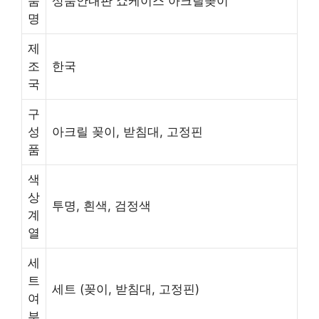
품
상품안내판 쇼케이스 아크릴꽂이
명
제
조
한국
국
구
성
아크릴 꽂이, 받침대, 고정핀
품
색
상
투명, 흰색, 검정색
계
열
세
트
세트 (꽂이, 받침대, 고정핀)
여
부