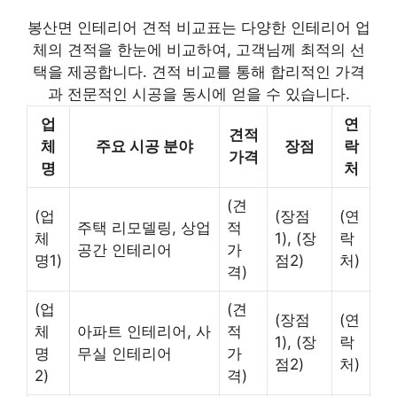
봉산면 인테리어 견적 비교표는 다양한 인테리어 업
체의 견적을 한눈에 비교하여, 고객님께 최적의 선
택을 제공합니다. 견적 비교를 통해 합리적인 가격
과 전문적인 시공을 동시에 얻을 수 있습니다.
업
연
견적
체
주요 시공 분야
장점
락
가격
명
처
(견
(업
(장점
(연
주택 리모델링, 상업
적
체
1), (장
락
공간 인테리어
가
명1)
점2)
처)
격)
(업
(견
(장점
(연
체
아파트 인테리어, 사
적
1), (장
락
명
무실 인테리어
가
점2)
처)
2)
격)