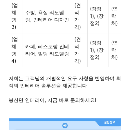
(업
(견
(장점
(연
체
주방, 욕실 리모델
적
1), (장
락
명
링, 인테리어 디자인
가
점2)
처)
3)
격)
(업
(견
(장점
(연
체
카페, 레스토랑 인테
적
1), (장
락
명
리어, 빌딩 리모델링
가
점2)
처)
4)
격)
저희는 고객님의 개별적인 요구 사항을 반영하여 최
적의 인테리어 솔루션을 제공합니다.
봉산면 인테리어, 지금 바로 문의하세요!