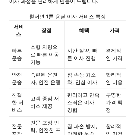
이사 과정을 편리하게 만들어 드립니다.
칠서면 1톤 용달 이사 서비스 특징
서비
장점
혜택
가격
스
소형 차량으
빠른
시간 절약, 빠
경제적
로 빠른 이동
운송
른 이사 진행
인 가격
가능
안전
숙련된 운전
짐 손상 최소
합리적
운송
자, 안전 운행
화, 안심 이사
인 비용
친절
편리하고 만족
투명한
고객 중심 서
한 서
스러운 이사
가격 책
비스 제공
비스
경험
정
전문 포장 인
전문
짐 파손 방지,
합리적
력, 안전한 포
포장
안전한 운송
인 가격