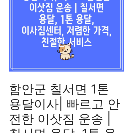
함안군 칠서면 1톤
용달이사| 빠르고 안
전한 이삿짐 운송 |