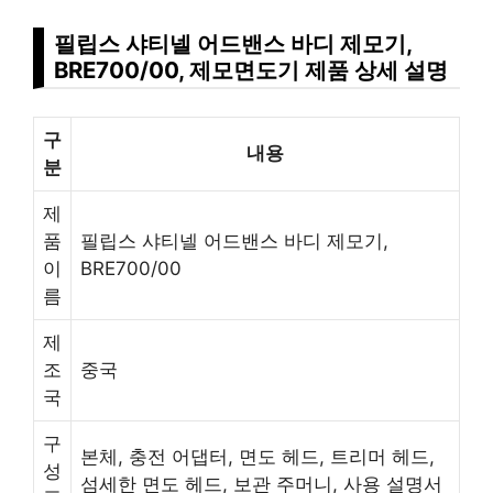
필립스 샤티넬 어드밴스 바디 제모기,
BRE700/00, 제모면도기 제품 상세 설명
구
내용
분
제
품
필립스 샤티넬 어드밴스 바디 제모기,
이
BRE700/00
름
제
조
중국
국
구
본체, 충전 어댑터, 면도 헤드, 트리머 헤드,
성
섬세한 면도 헤드, 보관 주머니, 사용 설명서