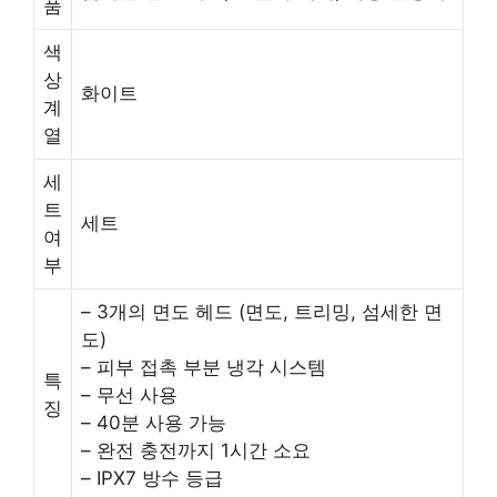
품
색
상
화이트
계
열
세
트
세트
여
부
– 3개의 면도 헤드 (면도, 트리밍, 섬세한 면
도)
– 피부 접촉 부분 냉각 시스템
특
– 무선 사용
징
– 40분 사용 가능
– 완전 충전까지 1시간 소요
– IPX7 방수 등급