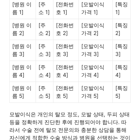
[병원 이
[주
[전화번
[모발이식
[특징
름 1]
소 1]
호 1]
가격 1]
1]
[병원 이
[주
[전화번
[모발이식
[특징
름 2]
소 2]
호 2]
가격 2]
2]
[병원 이
[주
[전화번
[모발이식
[특징
름 3]
소 3]
호 3]
가격 3]
3]
[병원 이
[주
[전화번
[모발이식
[특징
름 4]
소 4]
호 4]
가격 4]
4]
[병원 이
[주
[전화번
[모발이식
[특징
름 5]
소 5]
호 5]
가격 5]
5]
모발이식은 개인의 탈모 정도, 모발 상태, 두피 상태
등을 정확하게 진단한 후에 진행되어야 합니다. 따
라서 수술 전에 탈모 전문의와 충분한 상담을 통해
자신에게 적합한 수술 방식과 병원을 선택하는 것이