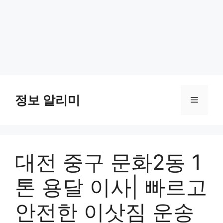
Skip
to
정보 알리미
Menu
content
대전 중구 문화2동 1
톤 용달 이사| 빠르고
안전한 이삿짐 운송