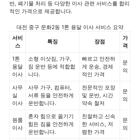
반, 폐기물 처리 등 다양한 이사 관련 서비스를 합리
적인 가격으로 제공합니다.
대전 중구 문화2동 1톤 용달 이사 서비스 요약
서비
가
특징
장점
스
격
1톤
소형 이삿짐, 가구,
빠르고 안전하
문
용달
짐 운반 등에 적합합
게 운송, 경제
의
이사
니다.
적인 가격
사무
사무 가구, 컴퓨터,
전문적인 포장
문
실
서류 등을 안전하게
및 운반, 시간
의
이사
운반합니다.
약속 철저
혼자 힘으로 옮기기
친절하고 신속
원룸
문
힘든 짐을 안전하게
한 서비스, 저
이사
의
운반합니다.
렴한 가격