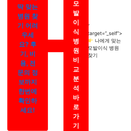
모
딱 맞는
발
병원 찾
이
기 어려
”
식
target=”_self”>
우세
병
나에게 맞는
요? 후
모발이식 병원
원
기, 비
찾기
비
용, 전
교
문의 정
분
보까지
석
한번에
바
확인하
로
세요!
가
기