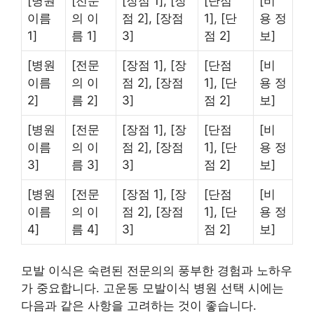
[병원
[전문
[장점 1], [장
[단점
[비
이름
의 이
점 2], [장점
1], [단
용 정
1]
름 1]
3]
점 2]
보]
[병원
[전문
[장점 1], [장
[단점
[비
이름
의 이
점 2], [장점
1], [단
용 정
2]
름 2]
3]
점 2]
보]
[병원
[전문
[장점 1], [장
[단점
[비
이름
의 이
점 2], [장점
1], [단
용 정
3]
름 3]
3]
점 2]
보]
[병원
[전문
[장점 1], [장
[단점
[비
이름
의 이
점 2], [장점
1], [단
용 정
4]
름 4]
3]
점 2]
보]
모발 이식은 숙련된 전문의의 풍부한 경험과 노하우
가 중요합니다. 고운동 모발이식 병원 선택 시에는
다음과 같은 사항을 고려하는 것이 좋습니다.