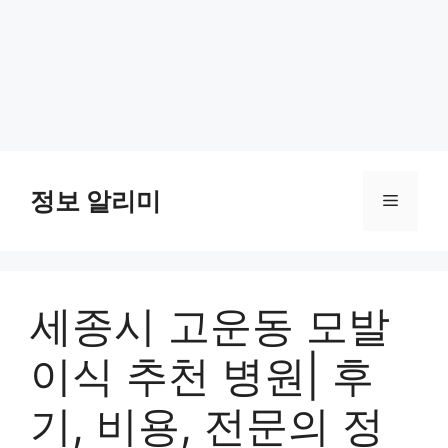
Skip
to
정보 알리미
Menu
content
세종시 고운동 모발
이식 추천 병원| 후
기, 비용, 전문의 정