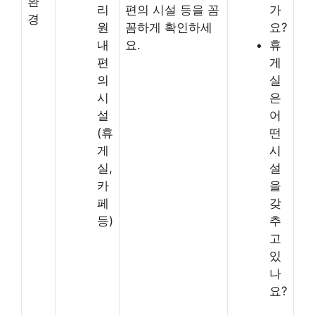
환
리
편의 시설 등을 꼼
가
경
원
꼼하게 확인하세
요?
내
요.
휴
편
게
의
실
시
은
설
어
(휴
떤
게
시
실,
설
카
을
페
갖
등)
추
고
있
나
요?