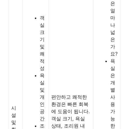
은
얼
객
마
실
나
크
넓
기
은
및
가
쾌
요?
적
욕
성
실
욕
은
실
개
및
별
개
편안하고 쾌적한
사
인
환경은 빠른 회복
용
시
공
에 도움이 됩니다.
가
설
간
객실 크기, 욕실
능
및
조
상태, 조리원 내
한