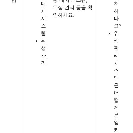
대
처
위생 관리 등을 확
처
하
인하세요.
시
나
스
요?
템
위
위
생
생
관
관
리
리
시
스
템
은
어
떻
게
운
영
되