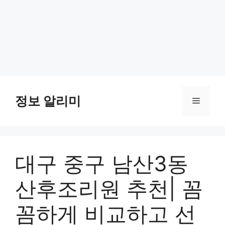
Skip
to
정보 알리미
Menu
content
대구 중구 남산3동
산후조리원 추천| 꼼
꼼하게 비교하고 선