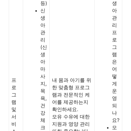
등)
생
신
아
생
관
아
리
관
프
리
로
(신
그
생
램
아
은
마
어
사
떻
프
내 몸과 아기를 위
지,
게
로
한 맞춤형 프로그
목
운
그
램과 전문적인 케
욕,
영
램
어를 제공하는지
건
되
및
확인하세요.
강
나
서
모유 수유에 대한
체
요?
비
지원과 영양 관리
크
모