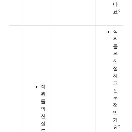
나
요?
직
원
들
은
친
절
하
고
직
전
원
문
들
적
의
인
친
가
절
요?
도