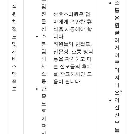
소
및
직
통
전
원
산후조리원은 엄
은
문
친
마에게 편안한 휴
원
성
절
식을 제공해야 합
활
소
도
니다.
하
통
및
직원들의 친절도,
게
및
서
전문성, 소통 방식
이
의
비
등을 확인하고 다
루
사
스
른 산모들의 후기
어
소
만
를 참고하시면 도
지
통
족
움이 됩니다.
나
만
도
요?
족
이
도
전
후
산
기
모
확
들
인