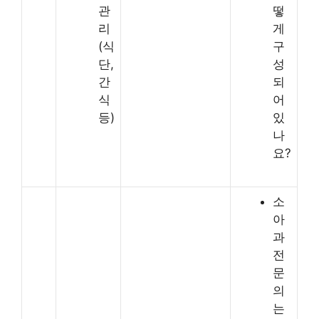
관
떻
리
게
(식
구
단,
성
간
되
식
어
등)
있
나
요?
소
아
과
전
문
의
는