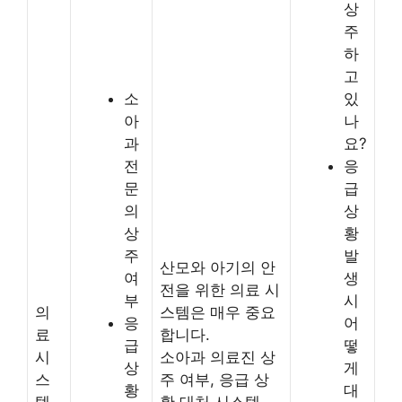
상
주
하
고
소
있
아
나
과
요?
전
응
문
급
의
상
상
황
주
발
산모와 아기의 안
여
생
전을 위한 의료 시
부
시
의
스템은 매우 중요
응
어
료
합니다.
급
떻
시
소아과 의료진 상
상
게
스
주 여부, 응급 상
황
대
템
황 대처 시스템,