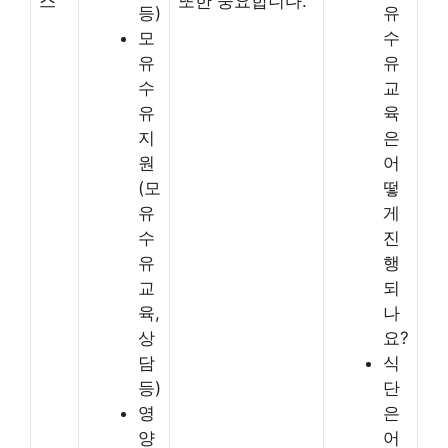
스
또한 중요합니다.
등)
유
모
수
유
유
수
교
유
육
지
은
원
어
(모
떻
유
게
수
진
유
행
교
되
육,
나
상
요?
담
식
등)
단
영
은
양
어