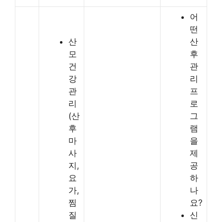
어
떤
산
산
모
후
건
관
강
리
관
프
리
로
(산
그
후
램
마
을
사
제
지,
공
요
하
가,
나
찜
요?
질
신